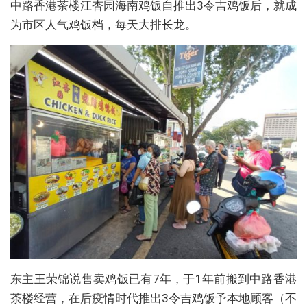
中路香港茶楼江杏园海南鸡饭自推出3令吉鸡饭后，就成
为市区人气鸡饭档，每天大排长龙。
东主王荣锦说售卖鸡饭已有7年，于1年前搬到中路香港
茶楼经营，在后疫情时代推出3令吉鸡饭予本地顾客（不