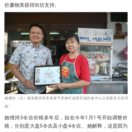
价廉物美获得街坊支持。
杨顺兴（左）颁发最亲民美食奖予发林4E组屋百福饮食中心云吞面东主吴玛
丽。
她维持3令吉价格多年后，始在今年1月1号开始调整价
格，分别是大盘5令吉及小盘4令吉。 她解释，这是因为