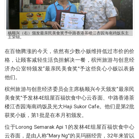
杨顺兴（右）颁发最亲民美食奖予中路香港茶楼江杏园海南鸡饭东主
王荣锦。
在百物腾涨的今天，依然有少数小贩维持低过市价的价
格，让顾客减轻生活负担解决一餐，槟州旅游与创意经
济办公室特颁发“最亲民美食奖”予这些良心小贩以表扬
他们。
槟州旅游与创意经济委员会主席杨顺兴今天颁发“最亲民
美食奖”予发林4E组屋百福饮食中心云吞面、中路香港茶
楼江杏园海南鸡饭及光大Haji Sukor Cafe。他们是第2批
获奖小贩，第1批是在本月初颁发。
位于Lorong Semarak Api 1的发林4E组屋百福饮食中心
云吞面，是由人称“Mary Ng”的吴玛丽经营，32年来皆以