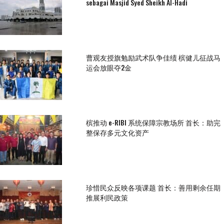
sebagai Masjid Syed Sheikh Al-Hadi
曹观友授旗勉励武术队争佳绩 槟健儿征战马
运会放眼夺2金
槟推动 e-RIBI 系统保障宗教场所 首长：助完
整保存多元文化资产
珍惜民众反映各项课题 首长：善用剩余任期
推展利民政策