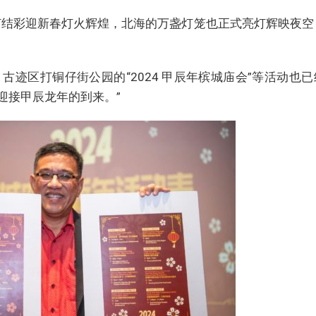
灯结彩迎新春灯火辉煌，北海的万盏灯笼也正式亮灯辉映夜空
古迹区打铜仔街公园的“2024 甲辰年槟城庙会”等活动也
迎接甲辰龙年的到来。”