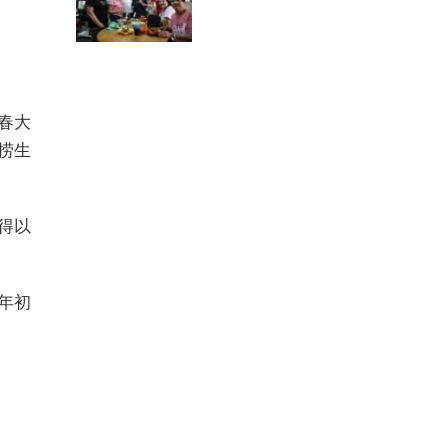
春大
捞生
得以
年初