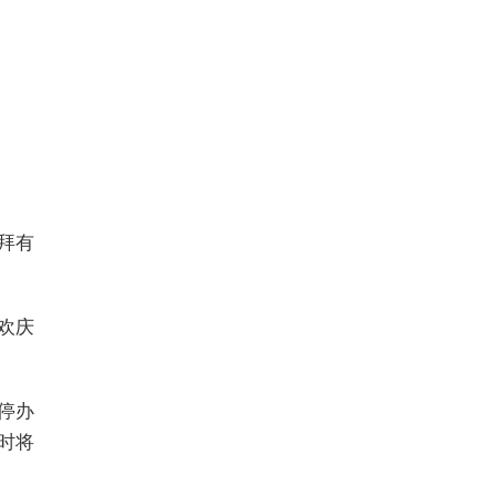
拜有
欢庆
停办
时将