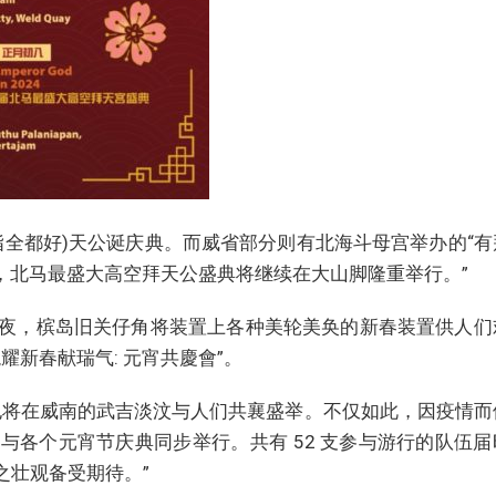
意指全都好)天公诞庆典。而威省部分则有北海斗母宫举办的“有
此，北马最盛大高空拜天公盛典将继续在大山脚隆重举行。”
夜，槟岛旧关仔角将装置上各种美轮美奂的新春装置供人们
耀新春献瑞气: 元宵共慶會”。
也将在威南的武吉淡汶与人们共襄盛举。不仅如此，因疫情而
与各个元宵节庆典同步举行。共有 52 支参与游行的队伍届
面之壮观备受期待。”