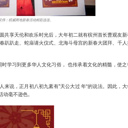
汉伟：槟威两地新春活动精彩连连。
圆共享天伦和欢乐时光后，大年初二就有槟州首长曹观友新
4 新春趴趴走、蛇庙请火仪式、北海斗母宫的新春大团拜、千人
同时学习到更多华人文化习俗， 也传承着文化的精髓，使之
人来说，正月初八初九素有“天公大过 年”的说法。因此，大
活动毫不逊色。