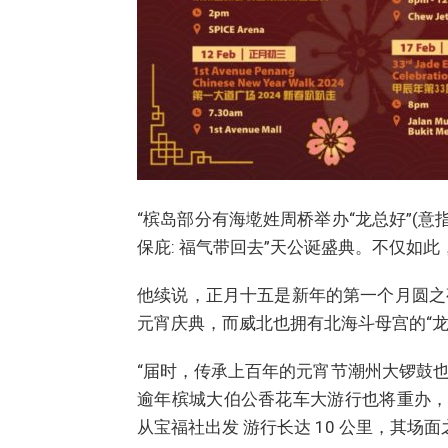
“槟岛部分有海墘姓周桥举办“龙总好”(
保庇: 福气带回去”天公诞盛典。不仅如
他续说，正月十五是新年的第一个月圆之
元宵庆典，而威北也拥有北海斗母宫的“龙
“届时，传承上百年的元宵节潮州大锣鼓
逾年槟城大伯公香花车大游行也将重办，
从宝福社出发 游行长达 10 公里，其场