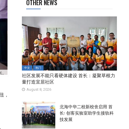
OTHER NEWS
中文
热门
长。
社区发展不能只看硬体建设 首长：凝聚草根力
量打造宜居社区
August 8, 2026
纽，
北海中华二校新校舍启用 首
长: 创客实验室助学生接轨科
技发展