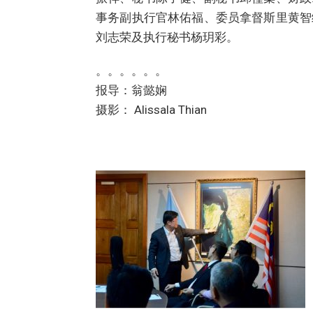
事务副执行官林佑福、委员拿督斯里黄智
刘志荣及执行秘书杨玥彩。
。。。。。。
报导：翁懿娴
摄影： Alissala Thian