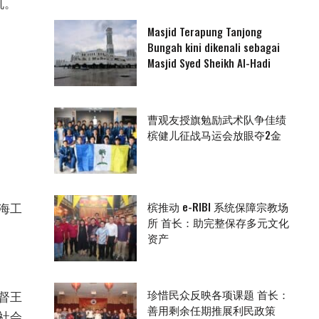
机。
Masjid Terapung Tanjong
Bungah kini dikenali sebagai
Masjid Syed Sheikh Al-Hadi
曹观友授旗勉励武术队争佳绩
槟健儿征战马运会放眼夺2金
槟推动 e-RIBI 系统保障宗教场
海工
所 首长：助完整保存多元文化
资产
珍惜民众反映各项课题 首长：
督王
善用剩余任期推展利民政策
社会