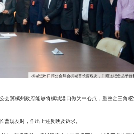
槟城进出口商公会拜会槟城首长曹观友，并赠送纪念品予首
公会冀槟州政府能够将槟城港口做为中心点，重整金三角枢
首长曹观友时，作出上述反映及诉求。