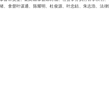
绪、拿督叶谋通、陈耀明、杜俊源、叶忠銡、朱志浩、法律