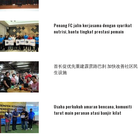
Penang FC jalin kerjasama dengan syarikat
nutrisi, bantu tingkat prestasi pemain
首长促优先重建霹雳路巴刹 加快改善社区民
生设施
Usaha perkukuh amaran bencana, komuniti
turut main peranan atasi banjir kilat