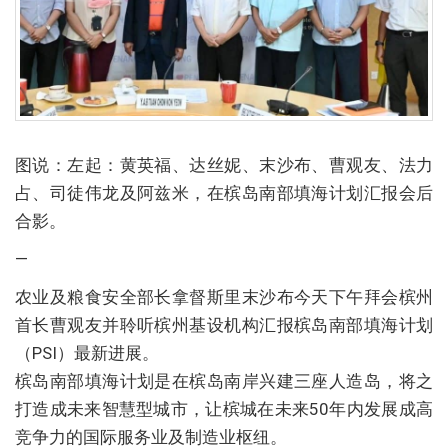
图说：左起：黄英福、达丝妮、末沙布、曹观友、法力
占、司徒伟龙及阿兹米，在槟岛南部填海计划汇报会后
合影。
—
农业及粮食安全部长拿督斯里末沙布今天下午拜会槟州
首长曹观友并聆听槟州基设机构汇报槟岛南部填海计划
（PSI）最新进展。
槟岛南部填海计划是在槟岛南岸兴建三座人造岛，将之
打造成未来智慧型城市，让槟城在未来50年内发展成高
竞争力的国际服务业及制造业枢纽。