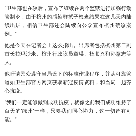
“卫生部也在较后，宣布了继续在两个监狱进行加强行动
管制令，由于槟州的感染群拭子检查结果在这几天内陆
续出炉，相信卫生部还会陆续向公众宣布槟州确诊案
例。”
他是今天在记者会上这么指出。出席者包括槟州第二副
首长拉玛沙米、槟州行政议员章瑛、杨顺兴和孙意志等
人。
他吁请民众遵守当局设下的标准作业程序，并从可靠管
道如卫生部官方网页获取新冠疫情资料，和当局一起齐
心抗疫。
“我们一定能够做到成功抗疫，就像之前我们成功维持了
百天的‘绿州’一样，只要我们同心协力，这一切皆有可
能。”