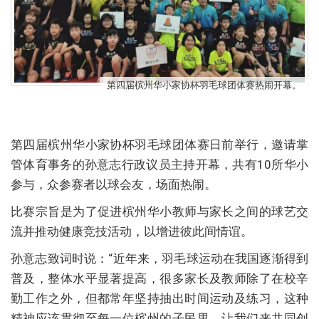
第四届槟州华小家协杯羽毛球团体赛热闹开幕。
第四届槟州华小家协杯羽毛球团体赛日前举行，邀请掌
管体育事务的孙意志行政议员主持开幕，共有10所华小
参与，众参赛者以球会友，场面热闹。
比赛宗旨是为了促进槟州华小教师与家长之间的球艺交
流并推动健康竞技活动，以增进彼此间情谊。
孙意志致词时说：“近年来，羽毛球运动在我国逐渐得到
普及，整体水平显著提高，很多家长及教师除了在校辛
勤工作之外，但都常年坚持抽出时间运动及练习，这种
精神应该贯彻至每一位槟州的子民里。让我们来共同创