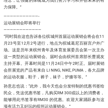
理念，让强健的体魄成为我们努力学习和开创未来的有
力保障。”
———————————-
运动展销会即将举行
————————————
“同时我在这也告诉各位槟城州首届运动展销会将会在11
月23号至12月2号进行，地点为槟城葛尼百丽宫户外广
场。这是历年来槟州青年及体育发展委员会第一次主办
这一类型的运动展销会。届时会由槟州首席部长曹观友
主持开幕。开幕时间是11月24日中午2时正。届时展销
会所展览的产品有来自 LI NING, NIKE, PUMA，各大品牌
的运动衣服，鞋子，裤子，袜子，护膝等等。”
孙意志也说：“此外，我今天也会分发特制的优惠书签给
民众，凭这优惠书签，凡购买RM 300或以上的消费者，
能够用此书签享有RM30 的优惠。欢迎大家踊跃参与这
项有活力又好玩的槟州运动展销会。”