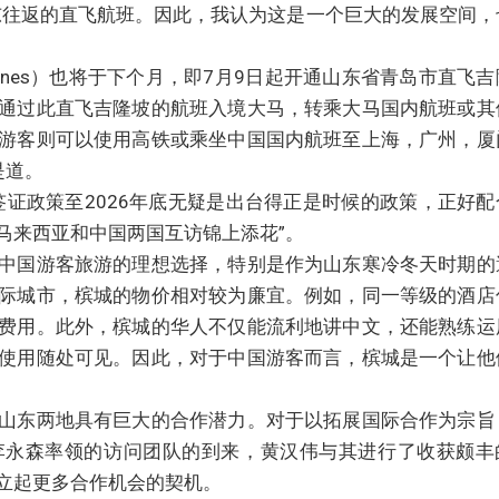
东往返的直飞航班。因此，我认为这是一个巨大的发展空间，
irlines）也将于下个月，即7月9日起开通山东省青岛市直飞
通过此直飞吉隆坡的航班入境大马，转乘大马国内航班或其
游客则可以使用高铁或乘坐中国国内航班至上海，广州，厦
是道。
签证政策至2026年底无疑是出台得正是时候的政策，正好配
马来西亚和中国两国互访锦上添花”。
中国游客旅游的理想选择，特别是作为山东寒冷冬天时期的
际城市，槟城的物价相对较为廉宜。例如，同一等级的酒店
费用。此外，槟城的华人不仅能流利地讲中文，还能熟练运
使用随处可见。因此，对于中国游客而言，槟城是一个让他
山东两地具有巨大的合作潜力。对于以拓展国际合作为宗旨
李永森率领的访问团队的到来，黄汉伟与其进行了收获颇丰
立起更多合作机会的契机。