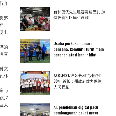
行介
首长促优先重建霹雳路巴刹 加
快改善社区民生设施
负盛
”。
现出
Usaha perkukuh amaran
供的
bencana, komuniti turut main
港直
peranan atasi banjir kilat
科文
华都村217户延长租赁地契至
孔林
99年 首长：州政府致力保障
人民权益
东与
期7
巨大
AI, pendidikan digital pacu
pembangunan bakat masa