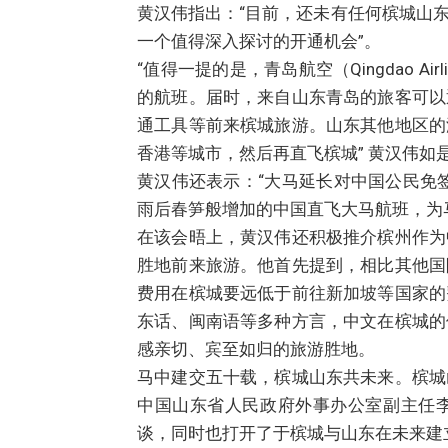
黄汉伟指出：“目前，还未有任何槟城山
一个值得深入探讨的开通机会”。
“值得一提的是，青岛航空（Qingdao A
的航班。届时，来自山东青岛的旅客可以
通工具等前来槟城旅游。山东其他地区的
香港等城市，然后再直飞槟城” 黄汉伟如
黄汉伟还表示：“大马延长对中国公民免
雨后春笋般增加的中国直飞大马航班，为
在该会晤上，黄汉伟还积极推介槟州作为
胜地前来旅游。他首先提到，相比其他国
费用在槟城要远低于前往新加坡等国家的
东话、闽南语等多种方言，中文在槟城的
感亲切、宾至如归的旅游胜地。
马中建交五十载，槟城山东共未来。槟城
中国山东省人民政府外事办公室副主任
谈，同时也打开了于槟城与山东在未来建