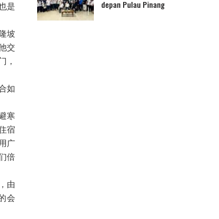
depan Pulau Pinang
也是
吉隆坡
他交
门，
合如
避寒
住宿
用广
们倍
，由
的会