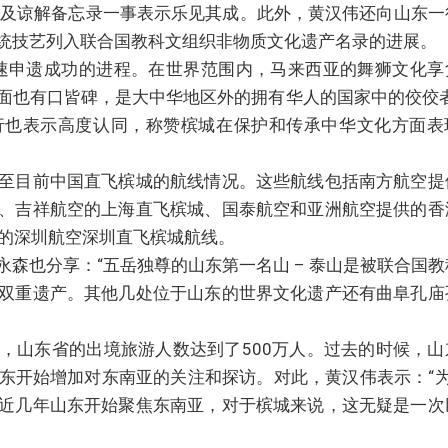
议及谅解备忘录一事表示乐见其成。此外，黄汉伟还向山东一
统技艺列入联合国教科文组织非物质文化遗产名录的进展。
速申遗成功的进程。在世界范围内，马来西亚的舞狮文化享
面也有口皆碑，是大中华地区外的拥有华人的国家中的佼佼者
行也表示高度认同，称赞槟城在保护和传承中华文化方面表
至目前中国直飞槟城的航线情况。这些航线包括南方航空提
、吉祥航空的上海直飞槟城、国泰航空和亚洲航空提供的香
起航的深圳航空深圳直飞槟城航线。
森也分享：“五岳独尊的山东第一名山 – 泰山是被联合国教
双重遗产。其他几处位于山东的世界文化遗产还有曲阜孔庙
，山东省的出境旅游人数达到了500万人。过去的时候，山
东开始增加对东南亚的关注和探访。对此，黄汉伟表示：“为
近几年山东开始聚焦东南亚，对于槟城来说，这无疑是一次