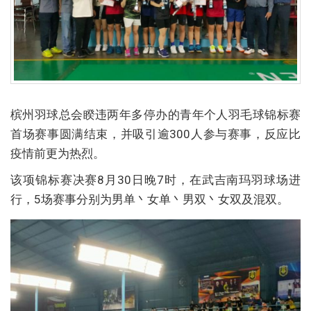
槟州羽球总会睽违两年多停办的青年个人羽毛球锦标赛
首场赛事圆满结束，并吸引逾300人参与赛事，反应比
疫情前更为热烈。
该项锦标赛决赛8月30日晚7时，在武吉南玛羽球场进
行，5场赛事分别为男单丶女单丶男双丶女双及混双。