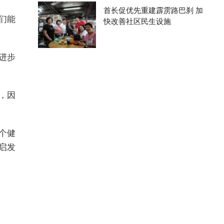
首长促优先重建霹雳路巴刹 加
们能
快改善社区民生设施
进步
，因
个健
启发