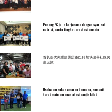
Penang FC jalin kerjasama dengan syarikat
nutrisi, bantu tingkat prestasi pemain
首长促优先重建霹雳路巴刹 加快改善社区民
生设施
Usaha perkukuh amaran bencana, komuniti
turut main peranan atasi banjir kilat