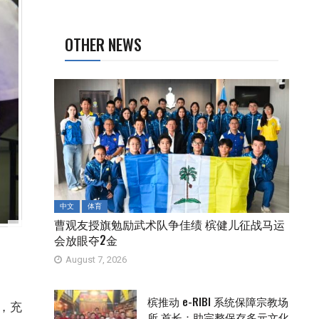
OTHER NEWS
中文
体育
曹观友授旗勉励武术队争佳绩 槟健儿征战马运
会放眼夺2金
August 7, 2026
槟推动 e-RIBI 系统保障宗教场
，充
所 首长：助完整保存多元文化