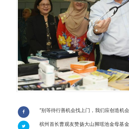
“别等待行善机会找上门，我们应创造机会
槟州首长曹观友赞扬大山脚瑶池金母基金