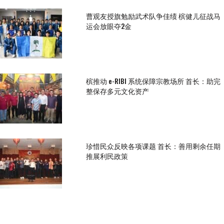
曹观友授旗勉励武术队争佳绩 槟健儿征战马
运会放眼夺2金
槟推动 e-RIBI 系统保障宗教场所 首长：助完
整保存多元文化资产
珍惜民众反映各项课题 首长：善用剩余任期
推展利民政策