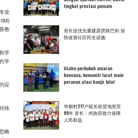
tingkat prestasi pemain
专攻
SM)
善教
首长促优先重建霹雳路巴刹 加
快改善社区民生设施
和学
的学
Usaha perkukuh amaran
bencana, komuniti turut main
peranan atasi banjir kilat
的应
华都村217户延长租赁地契至
特殊
99年 首长：州政府致力保障
人民权益
忽略