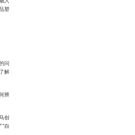
融入
品塑
的问
了解
如何辨
大马创
“自