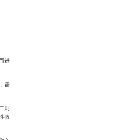
而进
，需
二则
性教