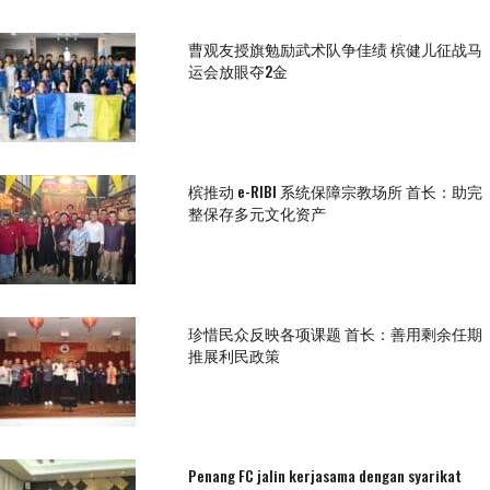
曹观友授旗勉励武术队争佳绩 槟健儿征战马
运会放眼夺2金
槟推动 e-RIBI 系统保障宗教场所 首长：助完
整保存多元文化资产
珍惜民众反映各项课题 首长：善用剩余任期
推展利民政策
Penang FC jalin kerjasama dengan syarikat