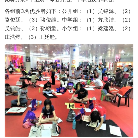
各组前3名优胜者如下：公开组：（1）吴锦源、（2）
骆俊廷、（3）骆俊维。中学组：（1）方欣洁、（2）
吴钧皓、（3）孙翊量。小学组：（1）梁建泓、（2）
庄浩煜、（3）王廷铨。