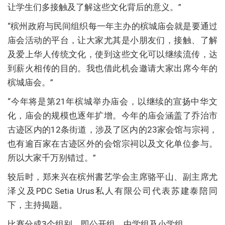
让学生们多接触及了解这些文化背后的意义。”
“槟州政府与民间组织每一年主办的槟城庙会就是要通过
庙会活动的平台，让大家尤其是小朋友们，接触、了解
及爱上华人传统文化，使到这些文化可以继续流传，达
到薪火相传的目的。我也借此机会邀请大家出席今年的
槟城庙会。”
“今年将是第21年槟城举办庙会，以继续的宣扬中华文
化，庙会的规模也逐年扩增。今年的庙会涵盖了乔治市
古迹区内的12条街道，涉及了区内的23家会馆与宗祠，
也有逾百家在古迹区外的会馆宗祠以及文化单位参与。
所以大家千万别错过。”
较后时，郑来兴在槟州書艺学会主席骆平山、副主席尤
泽义及PDC Setia Urus私人有限公司代表苏建泰陪同
下，主持揭题。
比赛分成3个组别，即公开组、中学组及小学组。