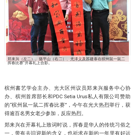
郑来兴（左二）、骆平山（右二）、尤泽义及苏建泰在槟州鼠一鼠二
挥春比赛”开幕礼上合影。
槟州書艺学会主办、光大区州议员郑来兴服务中心协
办、槟州首席部长和PDC Setia Urus私人有限公司赞助
的“槟州鼠一鼠二挥春比赛”，今午在光大热烈举行，获
得逾百名男女老少参加，反应热烈。
郑来兴在开幕礼上致词时说，挥春是华人的传统习俗之
一，带有去旧迎新的含义，也祈求在新的一年里有好运