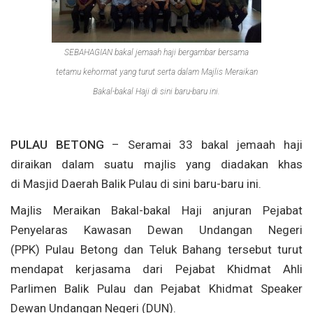
SEBAHAGIAN bakal jemaah haji bergambar bersama
tetamu kehormat yang turut serta dalam
Majlis Meraikan
Bakal-bakal Haji di sini baru-baru ini.
PULAU BETONG
– Seramai 33 bakal jemaah haji
diraikan dalam suatu majlis yang diadakan khas
di Masjid Daerah Balik Pulau di sini baru-baru ini.
Majlis Meraikan Bakal-bakal Haji anjuran Pejabat
Penyelaras Kawasan Dewan Undangan Negeri
(PPK) Pulau Betong dan Teluk Bahang tersebut turut
mendapat kerjasama dari Pejabat Khidmat Ahli
Parlimen Balik Pulau dan Pejabat Khidmat Speaker
Dewan Undangan Negeri (DUN).