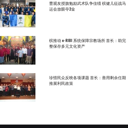
曹观友授旗勉励武术队争佳绩 槟健儿征战马
运会放眼夺2金
槟推动 e-RIBI 系统保障宗教场所 首长：助完
整保存多元文化资产
珍惜民众反映各项课题 首长：善用剩余任期
推展利民政策