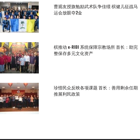
曹观友授旗勉励武术队争佳绩 槟健儿征战马
运会放眼夺2金
槟推动 e-RIBI 系统保障宗教场所 首长：助完
整保存多元文化资产
珍惜民众反映各项课题 首长：善用剩余任期
推展利民政策