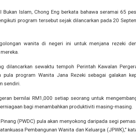
 Bukan Islam, Chong Eng berkata bahawa seramai 65 pes
engikuti program tersebut sejak dilancarkan pada 20 Septe
olongan wanita di negeri ini untuk menjana rezeki de
 mereka.
ng dilancarkan sewaktu tempoh Perintah Kawalan Perger
n pula program Wanita Jana Rezeki sebagai galakan ke
 sendiri.
a geran bernilai RM1,000 setiap seorang untuk mengemban
perniagaan bagi menambahkan produktiviti masing-masing.
Pinang (PWDC) pula akan menyokong daripada segi pemas
tankuasa Pembangunan Wanita dan Keluarga (JPWK),” kat