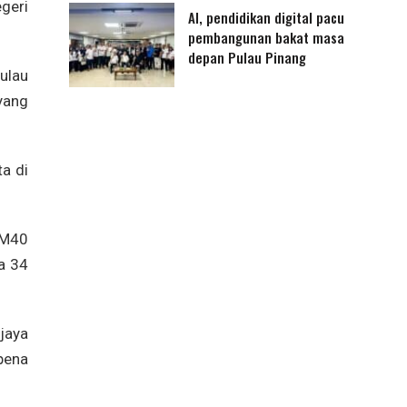
geri
AI, pendidikan digital pacu
pembangunan bakat masa
depan Pulau Pinang
ulau
yang
a di
 M40
a 34
jaya
pena