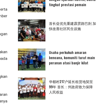
tingkat prestasi pemain
erta
mber
首长促优先重建霹雳路巴刹 加
快改善社区民生设施
ngan
akan
Usaha perkukuh amaran
bencana, komuniti turut main
pada
peranan atasi banjir kilat
gkan
华都村217户延长租赁地契至
99年 首长：州政府致力保障
人民权益
aran
anya