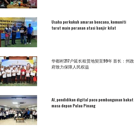
Usaha perkukuh amaran bencana, komuniti
turut main peranan atasi banjir kilat
华都村217户延长租赁地契至99年 首长：州政
府致力保障人民权益
AI, pendidikan digital pacu pembangunan bakat
masa depan Pulau Pinang