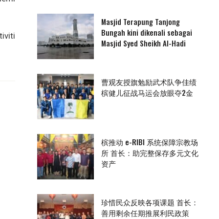
Masjid Terapung Tanjong
Bungah kini dikenali sebagai
viti
Masjid Syed Sheikh Al-Hadi
曹观友授旗勉励武术队争佳绩
槟健儿征战马运会放眼夺2金
槟推动 e-RIBI 系统保障宗教场
所 首长：助完整保存多元文化
资产
珍惜民众反映各项课题 首长：
善用剩余任期推展利民政策