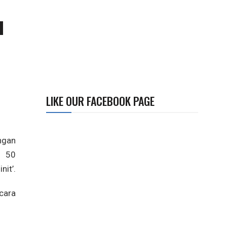
u
LIKE OUR FACEBOOK PAGE
ngan
a 50
it’.
cara