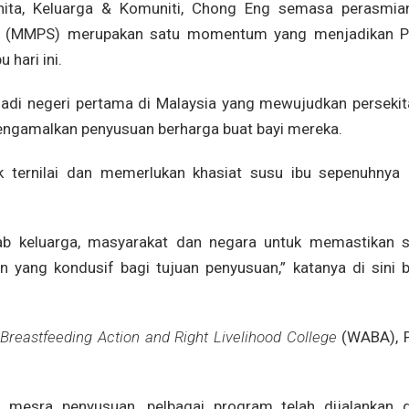
ita, Keluarga & Komuniti, Chong Eng semasa perasmia
(MMPS) merupakan satu momentum yang menjadikan P
hari ini.
njadi negeri pertama di Malaysia yang mewujudkan persekit
 mengamalkan penyusuan berharga buat bayi mereka.
k ternilai dan memerlukan khasiat susu ibu sepenuhnya 
ab keluarga, masyarakat dan negara untuk memastikan s
n yang kondusif bagi tujuan penyusuan,” katanya di sini b
Breastfeeding Action and Right Livelihood College
(WABA), P
 mesra penyusuan, pelbagai program telah dijalankan 