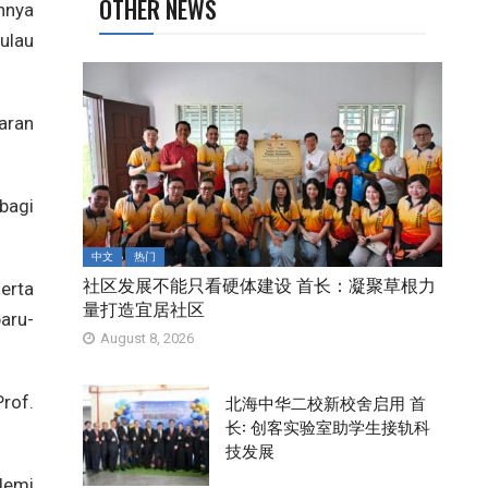
OTHER NEWS
nnya
ulau
aran
bagi
中文
热门
社区发展不能只看硬体建设 首长：凝聚草根力
erta
量打造宜居社区
aru-
August 8, 2026
北海中华二校新校舍启用 首
rof.
长: 创客实验室助学生接轨科
技发展
demi