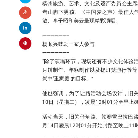
槟州旅游、艺术、文化及遗产委员会主席
者山脚下男孩、《中国梦之声》最佳人气
敏、李子昭和美云呈现精彩演唱。
——————–
杨顺兴鼓励一家人参与
——————–
“除了演唱环节，现场还有不少文化体验活
月饼制作、年糕制作以及提灯笼游行等等，
景中‘重家庭’的目标。”
他也强调，为了让路活动会场设计，旧关仔角路(J
10日（星期二），凌晨12时01分至早上8
活动当天，旧关仔角路、敦赛雪巴拉巴路（Jalan T
月14日凌晨12时01分开始封路至晚上11