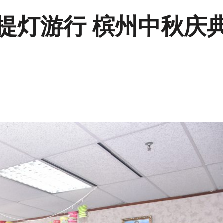
提灯游行 槟州中秋庆典