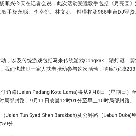
杨顺兴今天在记者会说，此次活动受邀歌手包括《月亮圆》
歌手杨永聪、李幸倪、林文荪、钟瑾桦及988电台DJ冠贤
动，以及传统游戏包括马来传统游戏Congkak、猜灯谜、剪
我们也鼓励一家人扶老携幼参与这次活动，响应“槟城2030
alan Padang Kota Lama)将从9月8日（星期日）
时局部封路、9月11日凌晨12时01分至早上10时局部封路。
un Syed Sheh Barakbah)及公爵路（Lebuh Duke)
时59分。