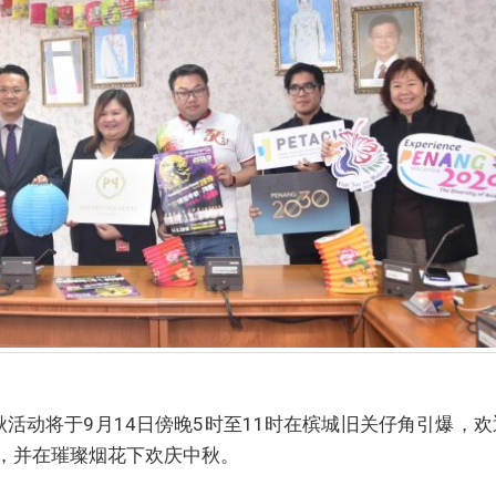
”中秋活动将于9月14日傍晚5时至11时在槟城旧关仔角引爆，
，并在璀璨烟花下欢庆中秋。