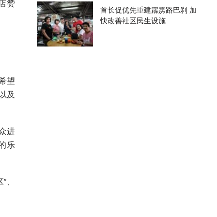
酒店赞
首长促优先重建霹雳路巴刹 加
快改善社区民生设施
希望
以及
民众进
的乐
”、