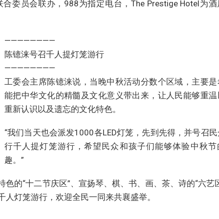
联办，988为指定电台，The Prestige Hotel为
————————
陈镱涞号召千人提灯笼游行
————————
工委会主席陈镱涞说，当晚中秋活动分数个区域，主要是
能把中华文化的精髓及文化意义带出来，让人民能够重温
重新认识以及遗忘的文化特色。
“我们当天也会派发1000各LED灯笼，先到先得，并号召
行千人提灯笼游行，希望民众和孩子们能够体验中秋节
趣。”
色的“十二节庆区”、宣扬琴、棋、书、画、茶、诗的“六艺区
千人灯笼游行，欢迎全民一同来共襄盛举。