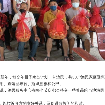
历新年，移交年柑予南岛计划一带渔民，共30户渔民家庭受惠
美湖、直落登布育、斯里惹雅和公巴。
说，渔民服务中心在每个节庆都会移交一些礼品给当地渔民
，以拉近各方的友好关系，及促进各族间的和谐。