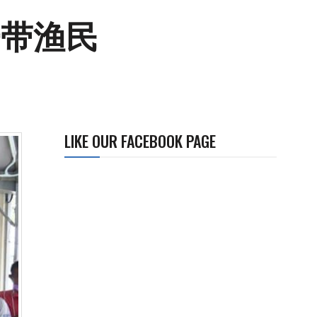
一带渔民
LIKE OUR FACEBOOK PAGE