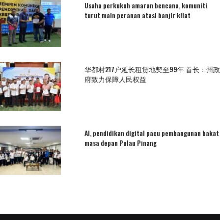
Usaha perkukuh amaran bencana, komuniti
turut main peranan atasi banjir kilat
华都村217户延长租赁地契至99年 首长：州政
府致力保障人民权益
AI, pendidikan digital pacu pembangunan bakat
masa depan Pulau Pinang