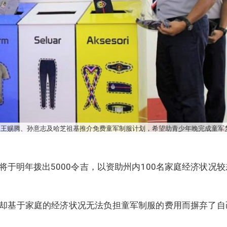
、王赐腾、孙意志及哈芝祖基推介免费童军制服计划，希望助青少年晚完成童军
于明年拨出5000令吉，以资助州内100名家庭经济状况较
却基于家庭的经济状况无法负担童军制服的费用而摒弃了自