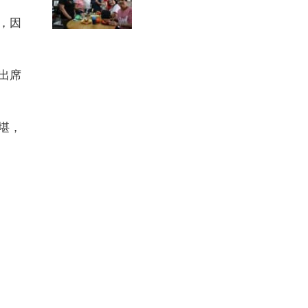
，因
出席
堪，