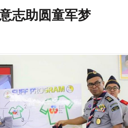
 孙意志助圆童军梦