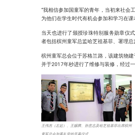
“我相信参加国童军的青年，当初来社会
为他们在学生时代有机会参加和学习在课
当天也进行了颁授珍珠特别服务勋章仪式
者包括槟州童军总监哈芝祖基菲、署理总
槟州童军总会位于苏格兰路，该建筑物建
并于2017年杪进行了维修与装修，经过
王伟杰（左起）、王赐腾、孙意志及哈芝祖基菲出席槟州
童军总会加冕礼堂的开幕仪式。