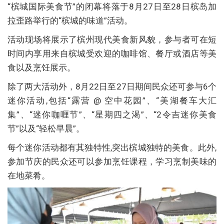
“槟城国际美食节”的闭幕将落于8月27日至28日槟岛加
拉歪路举行的“槟城的味道”活动。
活动现场将展示了槟州现代美食新风貌，参与者可在短
时间内享用来自槟城受欢迎的咖啡馆、餐厅或酒店等美
食以及烹饪展示。
除了两大活动外，8月22日至27日期间民众还可参与6个
迷你活动,包括“露营 @ 空中花园”、“美湖餐车大汇
集”、“迷你咖喱节”、“星期四之渴”、“2令吉迷你美食
节”以及“轻松早晨”。
每个迷你活动都有其独特性,突出槟城独特的美食。此外,
参加节庆的民众还可以参加烹饪课程，学习烹制美味的
在地菜肴。