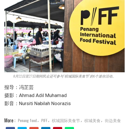
8月22日至27日期间民众还可参与“槟城国际美食节”的6个迷你活动。
报导：冯芷芸
摄影：Ahmad Adil Muhamad
影音：Nursiti Nabilah Noorazis
More :
Penang food
PIFF
槟城国际美食节
槟城美食
街边美食
,
,
,
,