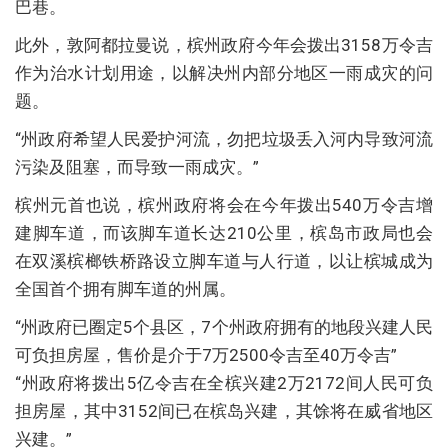
巴巷。
此外，敦阿都拉曼说，槟州政府今年会拨出3158万令吉
作为治水计划用途，以解决州内部分地区一雨成灾的问
题。
“州政府希望人民爱护河流，勿把垃圾丢入河内导致河流
污染及阻塞，而导致一雨成灾。”
槟州元首也说，槟州政府将会在今年拨出540万令吉增
建脚车道，而该脚车道长达210公里，槟岛市政局也会
在双溪槟榔铁桥路设立脚车道与人行道，以让槟城成为
全国首个拥有脚车道的州属。
“州政府已圈定5个县区，7个州政府拥有的地段兴建人民
可负担房屋，售价是介于7万2500令吉至40万令吉”
“州政府将拨出5亿令吉在全槟兴建2万2172间人民可负
担房屋，其中3152间已在槟岛兴建，其馀将在威省地区
兴建。”