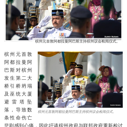
槟州元首敦阿都拉曼阿巴斯主持槟州议会检阅仪式。
槟州元首敦
阿都拉曼阿
巴斯对槟州
发生第二大
桥引桥坍塌
及巫统大厦
避雷塔坠
落，导致数
槟州元首敦阿都拉曼阿巴斯主持槟州议会检阅仪式。
条性命伤亡
悲剧感到心痛，因此吁请槟州政府与联邦政府重新检讨