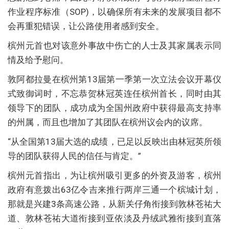
作业程序标准（SOP)，以确保所有未来的发展项目都不
会再重犯错误，让公路使用者感到安全。
槟州元首也对该意外事故中伤亡的人士及其家属表示同
情及给予慰问。
敦阿都拉曼在槟州第13届第一季第一次立法会议开幕仪
式致御词时，不忘恭贺林冠英连任槟州首长，同时由其
领导下的团队，成功成为全国州政府中获得最高支持率
的州属，而且也增加了其团队在槟州议会内的议席。
“从全国第13届大选的成绩，已足以反映出由林冠英所领
导的团队获得人民的信任与肯定。”
槟州元首指出，为让槟州吸引更多的外资及游客，槟州
政府有意拨出63亿令吉来推行两岸三通一个槟城计划，
那就是兴建3条高速公路，从新关仔角衔接到敦林苍祐大
道、敦林苍祐大道衔接到亚依淡及丹绒武雅衔接到直落