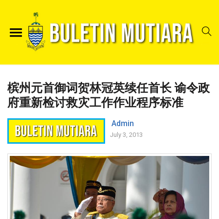
槟州元首御词贺林冠英续任首长 谕令政
府重新检讨救灾工作作业程序标准
Admin
July 3, 2013