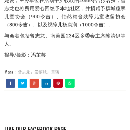
她说，主办单位在活动中所收取的2688令吉报名费，曾
志龙也将费用爱心回馈予本地社区，并捐赠予槟城痉挛
儿童协会（900令吉）、怡然精舍残障儿童收留协会
（800令吉）、以及视障儿杨康润（1000令吉）。
与会者包括曾志龙、南美园234区乡委会主席陈清伊等
人。
报导/摄影：冯芷芸
More :
曾志龙
爱槟城
章瑛
,
,
LIKE OUR FACEBOOK PAGE