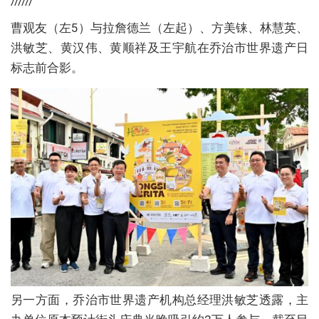
//////
曹观友（左5）与拉詹德兰（左起）、方美铼、林慧英、
洪敏芝、黄汉伟、黄顺祥及王宇航在乔治市世界遗产日
标志前合影。
另一方面，乔治市世界遗产机构总经理洪敏芝透露，主