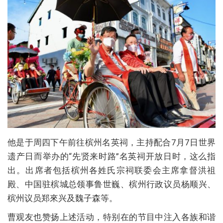
他是于周四下午前往槟州名英祠，主持配合7月7日世界
遗产日而举办的“先贤来时路”名英祠开放日时，这么指
出。出席者包括槟州各姓氏宗祠联委会主席拿督洪祖
殿、中国驻槟城总领事鲁世巍、槟州行政议员杨顺兴、
槟州议员郑來兴及魏子森等。
曹观友也赞扬上述活动，特别在的节目中注入各族和谐