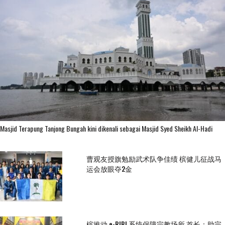
Masjid Terapung Tanjong Bungah kini dikenali sebagai Masjid Syed Sheikh Al-Hadi
曹观友授旗勉励武术队争佳绩 槟健儿征战马
运会放眼夺2金
槟推动 e-RIBI 系统保障宗教场所 首长：助完