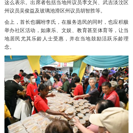
这么表示。出席者包括当地州议员李文兴、武吉淡汶区
州议员吴俊益及玻璃池滑区州议员胡智胜等。
会上，首长也嘱咐李氏，在服务选民的同时，也应积极
举办社区活动，如康乐、文娱、教育甚至体育等，让当
地居民尤其乐龄人士受惠，并在当地鼓励活跃乐龄理
念。