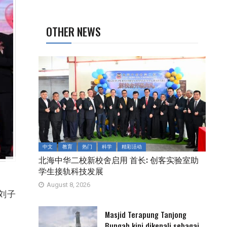
OTHER NEWS
中文
教育
热门
科学
精彩活动
北海中华二校新校舍启用 首长: 创客实验室助
学生接轨科技发展
August 8, 2026
刘子
Masjid Terapung Tanjong
Bungah kini dikenali sebagai