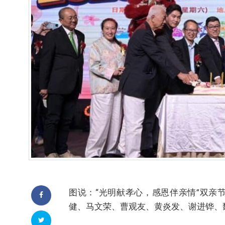
图说：“光明献孝心，感恩伴亲情”双亲
健、马文荣、曹观友、黄炎发、谢进铧、