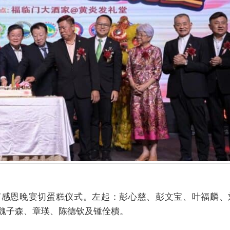
节感恩晚宴切蛋糕仪式。左起：彭心慈、彭文宝、叶福麟、
魏子森、章瑛、陈德钦及锺佺樻。