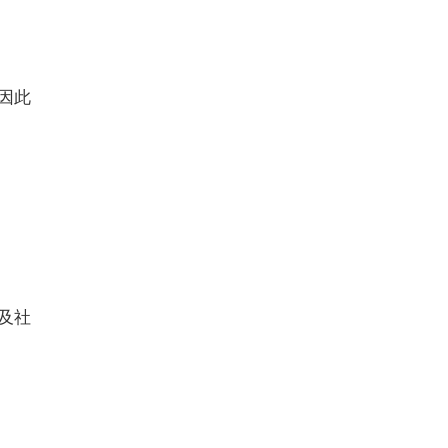
因此
及社