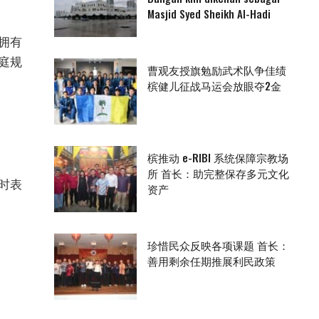
Masjid Syed Sheikh Al-Hadi
拥有
庭规
曹观友授旗勉励武术队争佳绩
槟健儿征战马运会放眼夺2金
槟推动 e-RIBI 系统保障宗教场
所 首长：助完整保存多元文化
时表
资产
珍惜民众反映各项课题 首长：
善用剩余任期推展利民政策