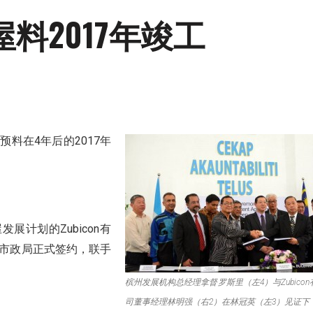
料2017年竣工
4
2017
划预料在
年后的
年
Zubicon
屋发展计划的
有
市政局正式签约，联手
槟州发展机构总经理拿督罗斯里（左4）与Zubicon
司董事经理林明强（右2）在林冠英（左3）见证下