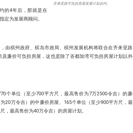
齐来亚路可负担房屋发展计划合约。
4
约的
年后，那就是在
指定为发展商顾问。
示，由槟州政府、槟岛市政局、槟州发展机构将联合在齐来亚路
价及廉价可负担房屋，这也是除了峇都加湾可负担房屋计划以外
770
700
7
2500
个单位（至少
平方尺，最高售价为
万
令吉）的廉
20
165
900
价为
万令吉）的中廉价房屋、
个单位（至少
平方尺，最
40
方尺，最高售价为
万令吉）的房屋计划。