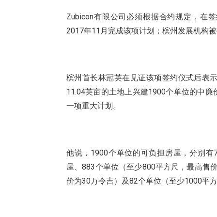
Zubicon
有限公司必须根据合约规定，在签
2017
11
年
月完成该项计划；槟州发展机构被
槟州首长林冠英在见证该项签约仪式后表
11.04
1900
英亩的土地上兴建
个单位的中廉
一项重大计划。
1900
他说，
个单位的可负担房屋，分别有
883
800
屋、
个单位（至少
平方尺，最高售
30
82
1000
价为
万令吉）及
个单位（至少
平