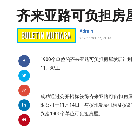
齐来亚路可负担房屋
Admin
November 25, 2013
1900
个单位的齐来亚路可负担房屋发展计
11
月竣工！
成功通过公开招标获得齐来亚路可负担房
11
14
限公司于
月
日，与槟州发展机构及槟岛
1900
兴建
个单位可负担房屋。