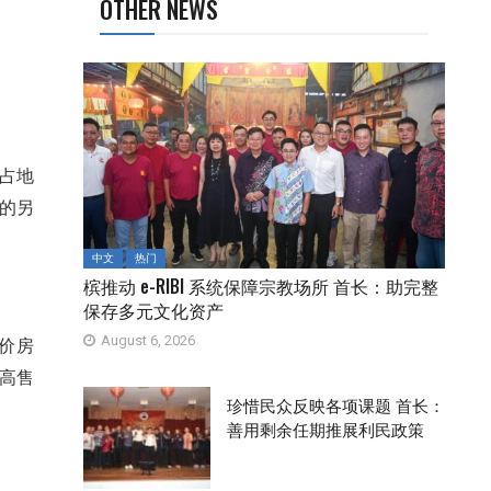
OTHER NEWS
占地
的另
中文
热门
槟推动 e-RIBI 系统保障宗教场所 首长：助完整
保存多元文化资产
August 6, 2026
价房
高售
珍惜民众反映各项课题 首长：
善用剩余任期推展利民政策