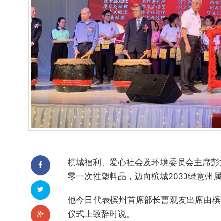
槟城福利、爱心社会及环境委员会主席彭
零一次性塑料品，迈向槟城2030绿意州
他今日代表槟州首席部长曹观友出席由槟
仪式上致辞时说。