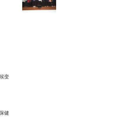
候变
保健