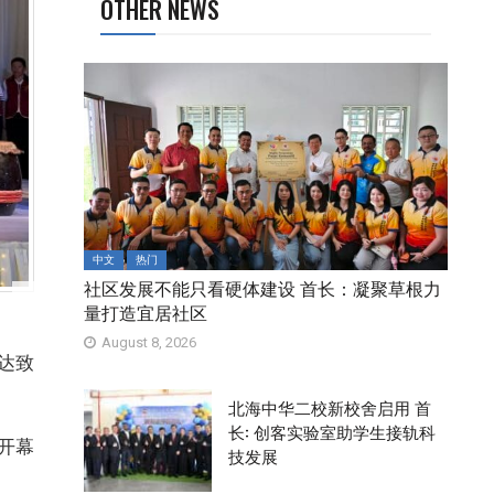
OTHER NEWS
中文
热门
社区发展不能只看硬体建设 首长：凝聚草根力
量打造宜居社区
August 8, 2026
达致
北海中华二校新校舍启用 首
长: 创客实验室助学生接轨科
开幕
技发展