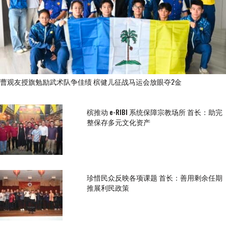
曹观友授旗勉励武术队争佳绩 槟健儿征战马运会放眼夺2金
槟推动 e-RIBI 系统保障宗教场所 首长：助完
整保存多元文化资产
珍惜民众反映各项课题 首长：善用剩余任期
推展利民政策