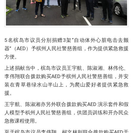
5名槟岛市议员分别捐赠3架“自动体外心脏电击去颤
器”（AED）予槟州人民社警慈善组，作为提供紧急救援
方便。
上述捐献当中，槟岛市议员王宇航、陈淑湘、林伟伦、
李伟翔联合拨款购买AED予槟州人民社警慈善组，并安
装在青草巷绿水山半山上，为爬山爱好者提供紧急救
援。
王宇航、陈淑湘亦另外联合拨款购买AED 演示套件和假
人模型予梹州人民社警慈善组，供团员训练和开办民众
急救课程使用。
至于槟岛市议员李伟翔、柯文林则联合拨款购买AED于