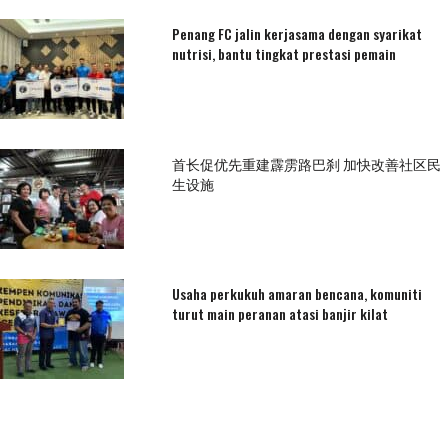
Penang FC jalin kerjasama dengan syarikat
nutrisi, bantu tingkat prestasi pemain
首长促优先重建霹雳路巴刹 加快改善社区民
生设施
Usaha perkukuh amaran bencana, komuniti
turut main peranan atasi banjir kilat