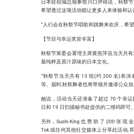
日本驻槟城总领事馆川口伊靖说，秋祭节
希望透过这项活动能让更多人来体验和认
“人们会在秋祭节唱歌和跳舞来欢庆，希
【节目与幸运奖皆丰富】
秋祭节筹委会署理主席黄燕萍说当天共有
最纯粹及原汁原味的日本文化。
“秋祭节当天共有 13 组(约 200 名
等。届时,秋祭舞者也将带领并邀请公众加
她说，活动当天还准备了超过 70 个幸运抽
日和 19 日扫描秘书处提供的二维码即可
另外，Sushi King 也 赞 助 了 200 张 现 金
Tok 或任何其他社交媒体上分享此活动,