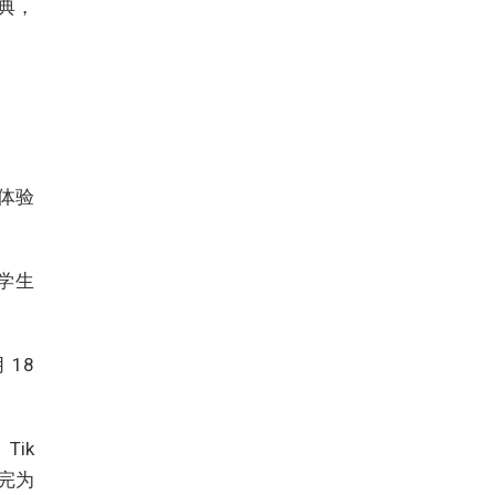
典，
体验
中学生
 18
、Tik
派完为