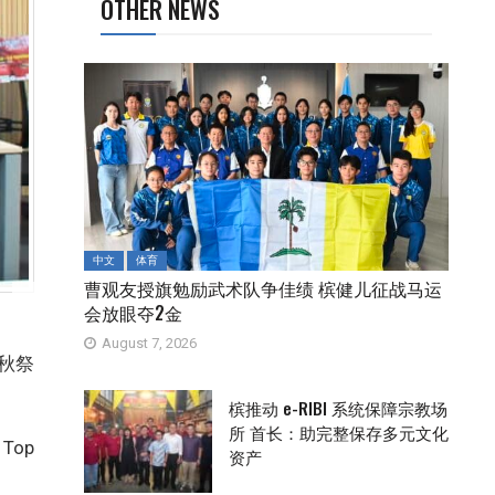
OTHER NEWS
中文
体育
曹观友授旗勉励武术队争佳绩 槟健儿征战马运
会放眼夺2金
August 7, 2026
城秋祭
槟推动 e-RIBI 系统保障宗教场
所 首长：助完整保存多元文化
Top
资产