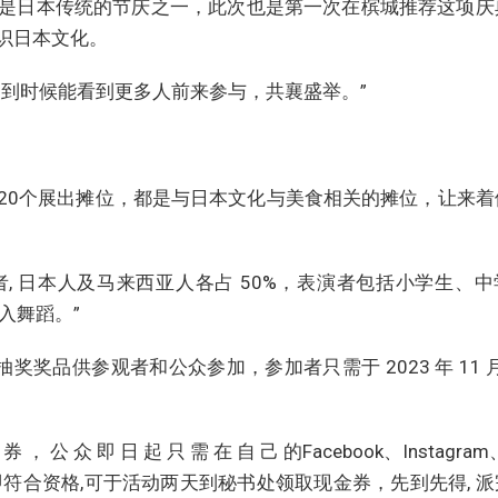
是日本传统的节庆之一，此次也是第一次在槟城推荐这项庆
识日本文化。
望到时候能看到更多人前来参与，共襄盛举。”
20个展出摊位，都是与日本文化与美食相关的摊位，让来着
)表演者, 日本人及马来西亚人各占 50%，表演者包括小学生、
入舞蹈。”
奖奖品供参观者和公众参加，参加者只需于 2023 年 11 月
。
 券 ， 公 众 即 日 起 只 需 在 自 己 的Facebook、Instagram
 即符合资格,可于活动两天到秘书处领取现金券，先到先得, 