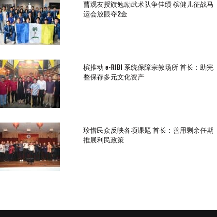
曹观友授旗勉励武术队争佳绩 槟健儿征战马
运会放眼夺2金
槟推动 e-RIBI 系统保障宗教场所 首长：助完
整保存多元文化资产
珍惜民众反映各项课题 首长：善用剩余任期
推展利民政策