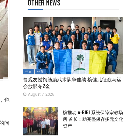
OTHER NEWS
中文
体育
曹观友授旗勉励武术队争佳绩 槟健儿征战马运
会放眼夺2金
August 7, 2026
，也
槟推动 e-RIBI 系统保障宗教场
所 首长：助完整保存多元文化
的问
资产