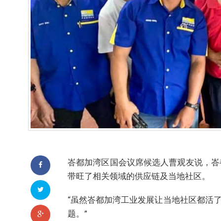
峇都加湾区国会议席候选人曹观友说，峇
带旺了相关领域的供应链及当地社区。
“虽然峇都加湾工业发展让当地社区都活
题。”