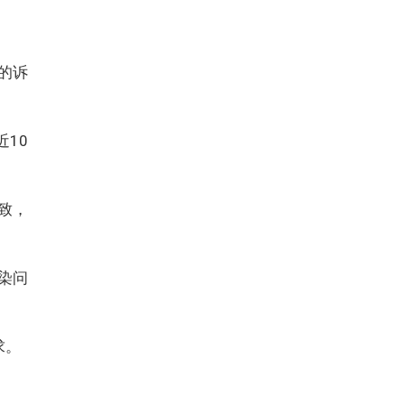
的诉
10
致，
染问
求。