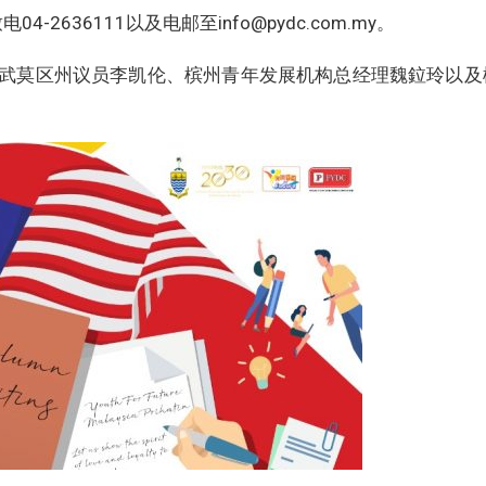
04-2636111以及电邮至
info@pydc.com.my
。
武莫区州议员李凯伦、槟州青年发展机构总经理魏鉝玲以及